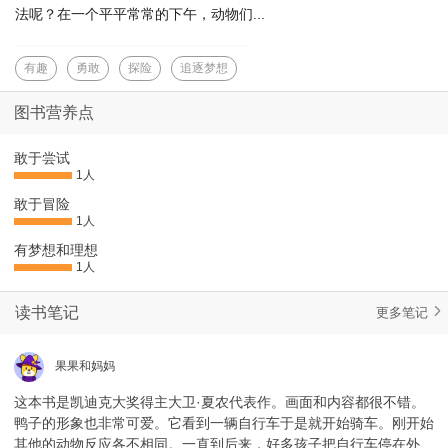
法呢？在一个平平常常的下午，动物们...
有趣
勇敢
探险
追逐梦想
图书营养点
敢于尝试
1人
敢于冒险
1人
有梦想和理想
1人
读书笔记
更多笔记
果果和妈妈
这本书是凯迪克大奖得主大卫·夏农代表作。画面和内容都很不错。
鸭子的形象也非常可爱。它看到一辆自行车于是就开始骑车。刚开始
其他的动物反应各不相同。一直到后来，好多孩子把自行车停在外