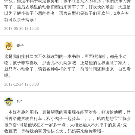
什么，但是小鸭子就是很勇敢，很不在意别人的看法，依旧快乐的骑
车子，最后农场里的动物们都出来骑车子了，好欢快的场面，大卫是
以为了解小孩子心思的作者，语言造型都是孩子们喜欢的，2岁左右
就可以亲子阅读！
2013-05-30 13:15:53
镜子
这是我们接触绘本不久就读到的一本书啦，画面很清晰，都是小动
物，孩子非常喜欢，那会儿不到两岁吧，正是他的世界里除了家人，
就只有小动物了，骑着各种各样的车子，前段时间还翻出来，自己看
呢。
2012-12-24 12:03:08
sun
一本好有趣的图书，真希望我的宝宝现在能两岁多，好读给他听，然
后再给他买辆自行车，和小鸭子一起骑车。。。。哈哈想想宝宝就会
很兴奋~可是他现在才一岁多一点，大概还融入不到书中的意境~先
收藏吧，等待我的宝贝快快长大，妈妈买来给你看哦~