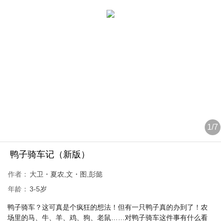
1
/
7
鸭子骑车记（新版）
作者：
大卫・夏农,文・图,彭懿
年龄：
3-5岁
鸭子骑车？这可真是个疯狂的想法！但有一只鸭子真的办到了！农
场里的马、牛、羊、鸡、狗、老鼠……对鸭子骑车这件事有什么看