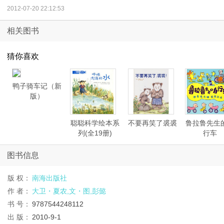
2012-07-20 22:12:53
相关图书
猜你喜欢
鸭子骑车记（新
版）
聪聪科学绘本系
不要再笑了裘裘
鲁拉鲁先生
列(全19册)
行车
图书信息
版 权：
南海出版社
作 者：
大卫・夏农,文・图,彭懿
书 号：
9787544248112
出 版：
2010-9-1